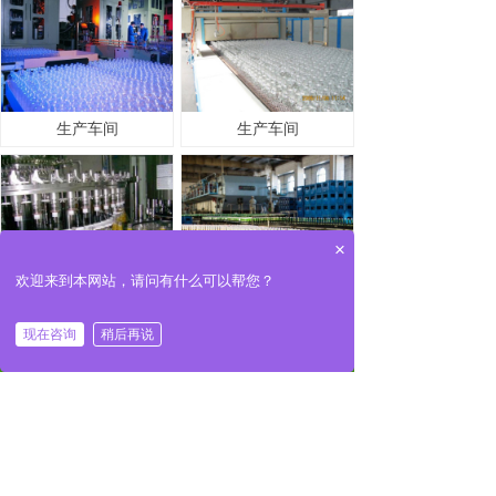
生产车间
生产车间
×
欢迎来到本网站，请问有什么可以帮您？
生产车间
生产车间
现在咨询
稍后再说
낀
넒
끅
끇
网站首页
热销产品
一键拔号
联系我们
新闻动态
酒瓶包装传承文化的特殊性
酒瓶包装，在一些收藏爱好者看
来，这不仅仅是简单的包装容器，