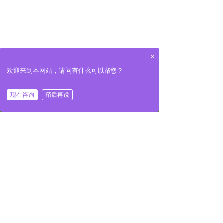
×
欢迎来到本网站，请问有什么可以帮您？
现在咨询
稍后再说
낀
넒
끅
끇
网站首页
热销产品
一键拔号
联系我们
Copyright ©
徐州苏旭玻璃制品有限公司
苏ICP备2024073862号-1
本网站由阿里云提供云计算及安全服务